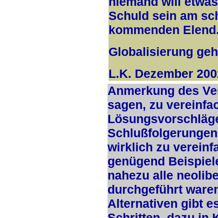
niemand will etwa
Schuld sein am s
kommenden Elend
Globalisierung geht
L.K. Dezember 200
Anmerkung des Ver
sagen, zu vereinfac
Lösungsvorschläge 
Schlußfolgerungen .
wirklich zu vereinf
genügend Beispiele,
nahezu alle neoli
durchgeführt waren
Alternativen gibt e
Schritten, dazu in