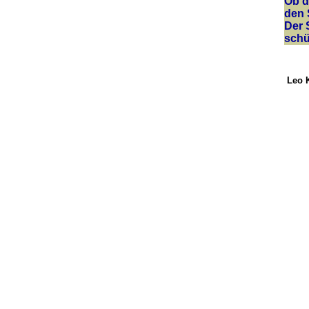
Ob d
den 
Der 
schü
Leo K