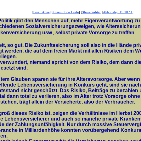
[
Finanzkrise
] [
Krisen ohne Ende
] [
Steuerzahler
] [
Aktionstag 15.10.11
]
Politik gibt den Menschen auf, mehr Eigenverantwortung zu
chiedenen Sozialversicherungszweigen, wie Alterssicherun
kenversicherung usw., selbst private Vorsorge zu treffen.
it, so gut. Die Zukunftssicherung soll also in die Hände pri
gt werden, die auf dem freien Markt mit allen Risiken dem 
rliegen.
verwundert, niemand spricht von dem Risiko, dem dann d
esetzt sind.
utem Glauben sparen sie für ihre Altersvorsorge. Aber wenn
effende Lebensversicherung in Konkurs geht, sind sie nach
tsstand nicht geschützt. Das Risiko, Beiträge zu bezahlen
tal dann total zu verlieren, also im Alter trotz Vorsorge ohn
stehen, trägt allein der Versicherte, also der Verbraucher.
groß dieses Risiko ist, zeigen die Verhältnisse im Herbst 20
ge Lebensversicherer und auch so manche private Kranken
e der Zahlungsunfähigkeit. Nur durch massive Steuerverg
Branche in Milliardenhöhe konnten vorübergehend Konkur
en.