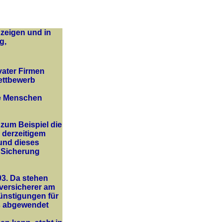
 zeigen und in
g,
vater Firmen
Wettbewerb
ie Menschen
 zum Beispiel die
 derzeitigem
 und dieses
e Sicherung
03. Da stehen
versicherer am
ünstigungen für
s abgewendet