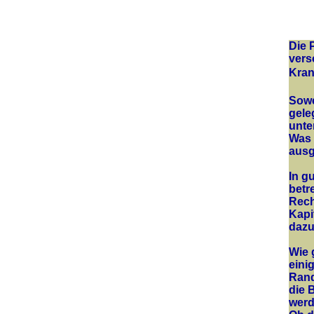
Die 
vers
Kran
Sowe
gele
unte
Was 
ausg
In g
betr
Rech
Kapi
dazu
Wie 
eini
Rand
die 
werd