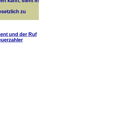
n kann, steht in
esetzlich zu
nt und der Ruf
uerzahler