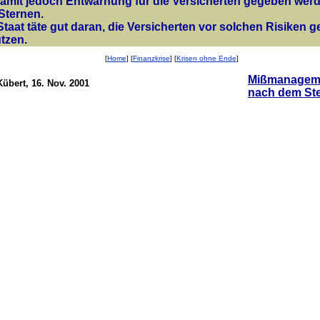
amit jedoch Entwarnung für die Versicherten gegeben werde
Sternen.
Staat täte gut daran, die Versicherten vor solchen Risiken g
tzen.
[
Home
] [
Finanzkrise
] [
Krisen ohne Ende
]
Mißmanageme
übert, 16. Nov. 2001
nach dem Ste